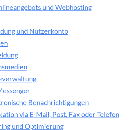
Onlineangebots und Webhosting
ldung und Nutzerkonto
nen
eldung
onsmedien
everwaltung
Messenger
tronische Benachrichtigungen
ion via E-Mail, Post, Fax oder Telefon
ing und Optimierung